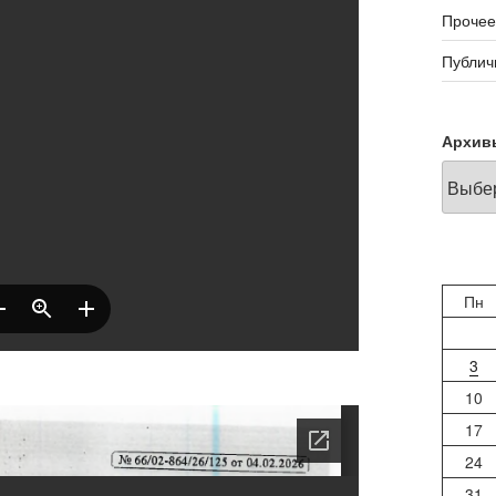
Прочее
Публич
Архив
Пн
3
10
17
24
31