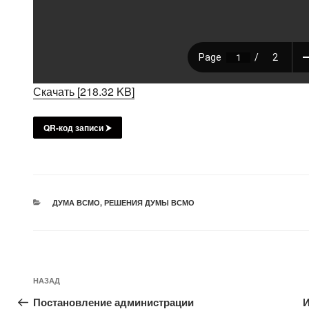
Скачать [218.32 KB]
QR-код записи ⮞
РУБРИКИ
ДУМА ВСМО
,
РЕШЕНИЯ ДУМЫ ВСМО
Навигация
Предыдущая
НАЗАД
по
запись:
Постановление администрации