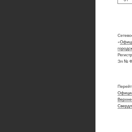
Сетево
«
Офици
городск
Регист
Эл № Ф
Перейт
Официа
Верхне
Свердл