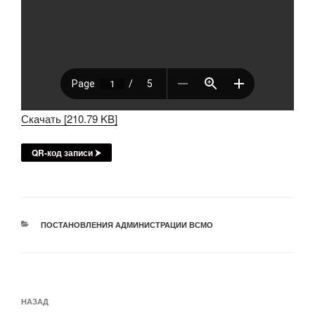
Скачать [210.79 KB]
QR-код записи ⮞
РУБРИКИ
ПОСТАНОВЛЕНИЯ АДМИНИСТРАЦИИ ВСМО
Навигация
Предыдущая
НАЗАД
по